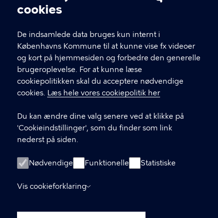
Cookieindstillinger
ponenter
cookies
Støtteberettigede
komponenter
i
varmek
ælderpuljen
De indsamlede data bruges kun internt i
Københavns Kommune til at kunne vise fx videoer
Ydelsesbeskrivelse
for
rådgivere
i
varmek
og kort på hjemmesiden og forbedre den generelle
lderpuljen.pdf
brugeroplevelse. For at kunne læse
cookiepolitikken skal du acceptere nødvendige
Ydelsesbeskrivelse
for
rådgivere
i
varmek
cookies.
Læs hele vores cookiepolitik her
ælderpuljen.xlsx
Du kan ændre dine valg senere ved at klikke på
'Cookieindstillinger', som du finder som link
nederst på siden.
Nødvendige
Funktionelle
Statistiske
Vis cookieforklaring
LINKS