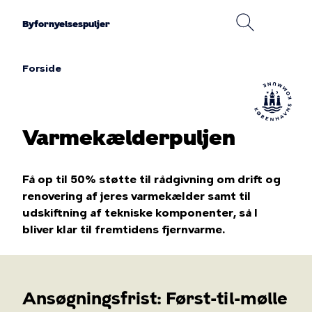
Gå
til
Byfornyelsespuljer
hovedindhold
Forside
Brødkrumme
Varmekælderpuljen
Få op til 50% støtte til rådgivning om drift og
renovering af jeres varmekælder samt til
udskiftning af tekniske komponenter, så I
bliver klar til fremtidens fjernvarme.
Ansøgningsfrist: Først-til-mølle