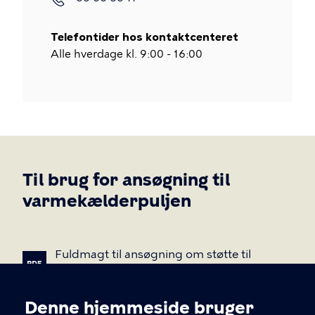
Telefontider hos kontaktcenteret
Alle hverdage kl. 9:00 - 16:00
Til brug for ansøgning til
varmekælderpuljen
Fuldmagt
til
ansøgning
om
støtte
til
rådgivning
Fuldmagt
til
ansøgning
om
støtte
til
kom
Denne hjemmeside bruger